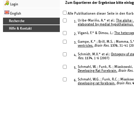
Zum Exportieren der Ergebnisse bitte einlog
Login
English
Alle Publikationen dieser Seite in den Korb
Uribe-Mariño, A.* et al.:
The alpha- 
Recherche
1.
elaborated by medial hypothalamus
Hilfe & Kontakt
Viganò, F.* & Dimou, L.:
The heteroge
2.
Gampe, K.* ; Brill, M.S. ; Momma, S
3.
ventricles.
Brain Res.
1376
, 31-41 (20
Schmidt, M.V.* et al.:
Ontogeny of ste
4.
Res.
1174
, 1-6 (2007)
Schmahl, W. ; Funk, R. ; Miaskowski, 
5.
Developing Rat Forebrain.
Brain Res.
Schmahl, W.G. ; Funk, R.C. ; Miaskows
6.
developing rat forebrain.
Brain Res.