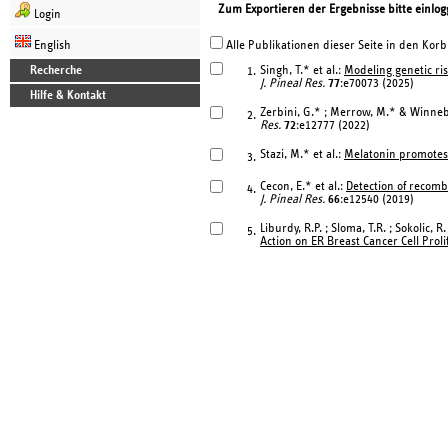
Zum Exportieren der Ergebnisse bitte einlog
Login
English
Alle Publikationen dieser Seite in den Korb
Recherche
Singh, T.* et al.:
Modeling genetic ris
1.
J. Pineal Res.
77
:e70073 (2025)
Hilfe & Kontakt
Zerbini, G.* ; Merrow, M.* & Winneb
2.
Res.
72
:e12777 (2022)
Stazi, M.* et al.:
Melatonin promotes 
3.
Cecon, E.* et al.:
Detection of recom
4.
J. Pineal Res.
66
:e12540 (2019)
Liburdy, R.P. ; Sloma, T.R. ; Sokolic, R
5.
Action on ER Breast Cancer Cell Proli