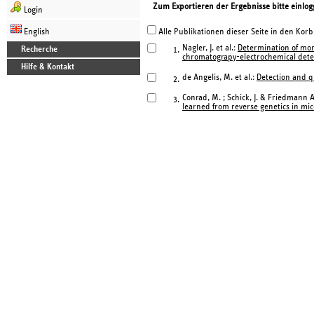
Zum Exportieren der Ergebnisse bitte einlog
Login
English
Alle Publikationen dieser Seite in den Korb
Nagler, J. et al.:
Determination of mor
Recherche
1.
chromatograpy-electrochemical dete
Hilfe & Kontakt
de Angelis, M. et al.:
Detection and qu
2.
Conrad, M. ; Schick, J. & Friedmann An
3.
learned from reverse genetics in mic