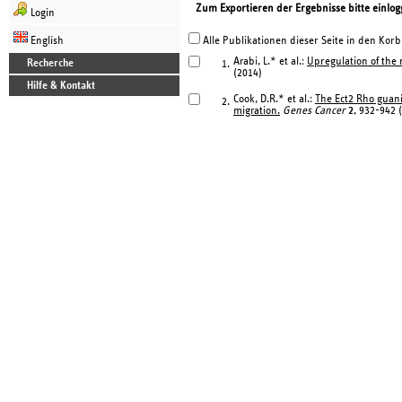
Zum Exportieren der Ergebnisse bitte einlog
Login
English
Alle Publikationen dieser Seite in den Korb
Arabi, L.* et al.:
Upregulation of the 
Recherche
1.
(2014)
Hilfe & Kontakt
Cook, D.R.* et al.:
The Ect2 Rho guani
2.
migration.
Genes Cancer
2
, 932-942 