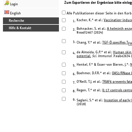
Zum Exportieren der Ergebnisse bitte einlog
Login
English
Alle Publikationen dieser Seite in den Korb
Kocher, K.* et al.:
Vaccination-induce
Recherche
1.
Hilfe & Kontakt
Bohnacker, S. et al.:
A helminth enzy
2.
9
:eadl1467 (2024)
3.
Chang, Y.* et al.:
TGF-β specifies T
F
de Almeida, G.P.* et al.:
Human skin-r
4.
potential.
Sci. Immunol.
7
:eabe2634 
Henkel, F.* & Esser-von Bieren, J.*:
N
5.
Boehmer, D.F.R.* et al.:
OAS1/RNase L
6.
O'Neill, T.J. et al.:
TRAF6 prevents fat
7.
Regen, T.* et al.:
IL-17 controls cent
8.
9.
Saglani, S.* et al.:
Inception of early
(2018)