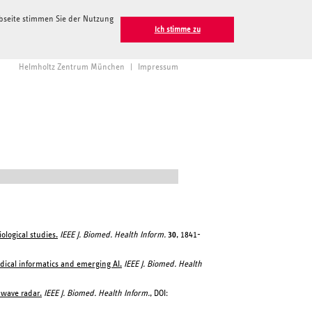
ebseite stimmen Sie der Nutzung
Ich stimme zu
Helmholtz Zentrum München
|
Impressum
ological studies.
IEEE J. Biomed. Health Inform.
30
, 1841-
dical informatics and emerging AI.
IEEE J. Biomed. Health
 wave radar.
IEEE J. Biomed. Health Inform.
, DOI: