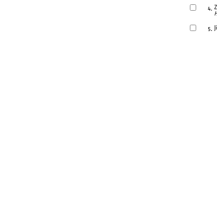
Z
4.
H
J
5.