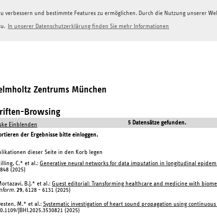
g zu verbessern und bestimmte Features zu ermöglichen. Durch die Nutzung unserer W
zu.
In unserer Datenschutzerklärung finden Sie mehr Informationen
Helmholtz Zentrums München
hriften-Browsing
5 Datensätze gefunden.
ke Einblenden
tieren der Ergebnisse bitte einloggen.
likationen dieser Seite in den Korb legen
illing, C.* et al.:
Generative neural networks for data imputation in longitudinal epidemi
848 (2025)
ortazavi, B.J.* et al.:
Guest editorial: Transforming healthcare and medicine with biome
nform.
29
, 6128 - 6131 (2025)
esten, M.* et al.:
Systematic investigation of heart sound propagation using continuous
0.1109/JBHI.2025.3530821 (2025)