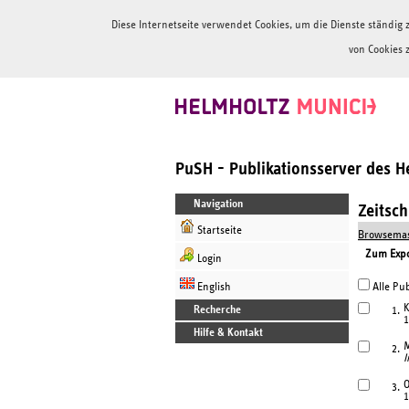
Diese Internetseite verwendet Cookies, um die Dienste ständi
von Cookies 
PuSH - Publikationsserver des 
Navigation
Zeitsc
Startseite
Browsemas
Zum Expor
Login
English
Alle Pub
K
Recherche
1.
1
Hilfe & Kontakt
M
2.
I
O
3.
1