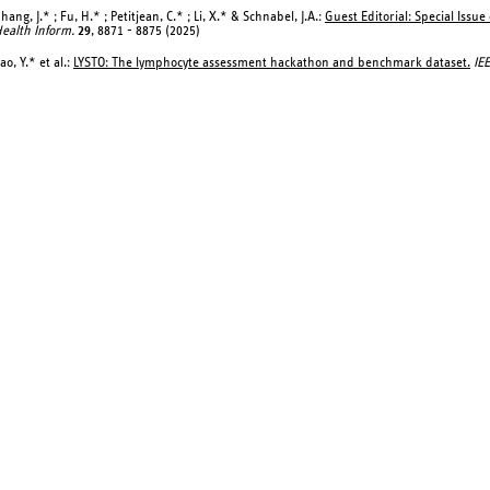
hang, J.* ; Fu, H.* ; Petitjean, C.* ; Li, X.* & Schnabel, J.A.:
Guest Editorial: Special Issu
ealth Inform.
29
, 8871 - 8875 (2025)
iao, Y.* et al.:
LYSTO: The lymphocyte assessment hackathon and benchmark dataset.
IE