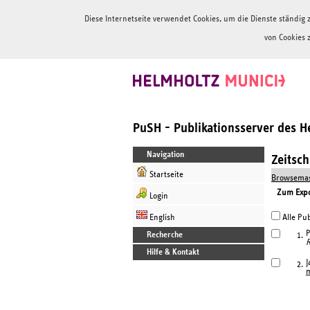
Diese Internetseite verwendet Cookies, um die Dienste ständi
von Cookies 
PuSH - Publikationsserver des 
Navigation
Zeitsc
Startseite
Browsemas
Zum Expor
Login
English
Alle Pub
P
Recherche
1.
R
Hilfe & Kontakt
J
2.
m