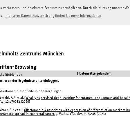
g zu verbessern und bestimmte Features zu ermöglichen. Durch die Nutzung unserer W
zu.
In unserer Datenschutzerklärung finden Sie mehr Informationen
Helmholtz Zentrums München
hriften-Browsing
2 Datensätze gefunden.
ke Einblenden
tieren der Ergebnisse bitte einloggen.
likationen dieser Seite in den Korb legen
etzold, A.* et al.:
Weakly supervised deep learning for cutaneous squamous and basal ce
es.
12
:e70082 (2026)
aitner, S.* et al.:
Olfactomedin 4 associates with expression of differentiation markers b
etastatic spread in colorectal cancer.
J. Pathol. Clin. Res.
9
, 73-85 (2023)