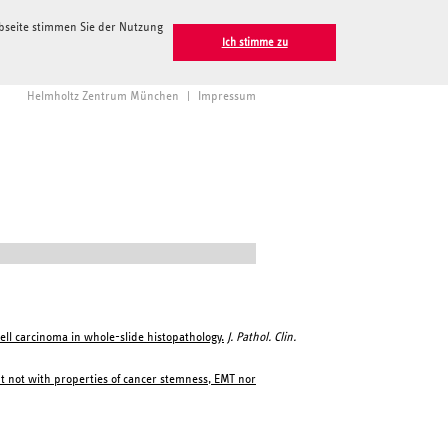
ebseite stimmen Sie der Nutzung
Ich stimme zu
Helmholtz Zentrum München
|
Impressum
ll carcinoma in whole-slide histopathology.
J. Pathol. Clin.
ut not with properties of cancer stemness, EMT nor