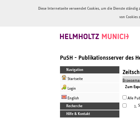
Diese Internetseite verwendet Cookies, um die Dienste ständi
von Cookies 
PuSH - Publikationsserver des 
Navigation
Zeitsc
Startseite
Browsemas
Zum Expor
Login
English
Alle Pub
S
Recherche
1.
Hilfe & Kontakt