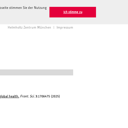
ebseite stimmen Sie der Nutzung
Ich stimme zu
Helmholtz Zentrum München
|
Impressum
lobal health.
Front. Sci.
3
:1706475 (2025)