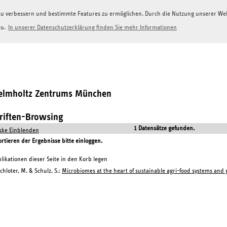
g zu verbessern und bestimmte Features zu ermöglichen. Durch die Nutzung unserer W
zu.
In unserer Datenschutzerklärung finden Sie mehr Informationen
Helmholtz Zentrums München
hriften-Browsing
1 Datensätze gefunden.
ke Einblenden
tieren der Ergebnisse bitte einloggen.
likationen dieser Seite in den Korb legen
chloter, M. & Schulz, S.:
Microbiomes at the heart of sustainable agri-food systems and g