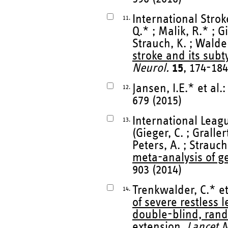
International Strok
11.
Q.* ; Malik, R.* ; G
Strauch, K. ; Walde
stroke and its sub
Neurol.
15
, 174-184
Jansen, I.E.* et al.
12.
679 (2015)
International Leag
13.
(Gieger, C. ; Grallert
Peters, A. ; Strauch
meta-analysis of g
903 (2014)
Trenkwalder, C.* et
14.
of severe restless 
double-blind, rand
extension.
Lancet N