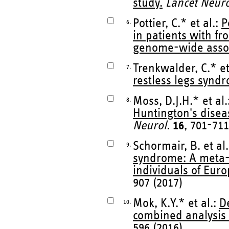
study.
Lancet Neuro
Pottier, C.* et al.:
P
6.
in patients with f
genome-wide assoc
Trenkwalder, C.* et
7.
restless legs synd
Moss, D.J.H.* et al.
8.
Huntington's disea
Neurol.
16
, 701-711
Schormair, B. et al
9.
syndrome: A meta-a
individuals of Eur
907 (2017)
Mok, K.Y.* et al.:
D
10.
combined analysis 
596 (2016)