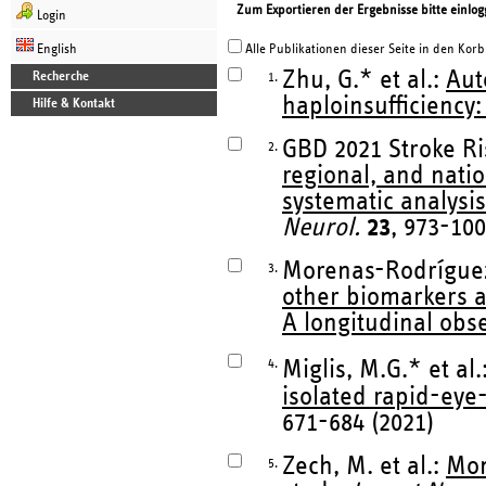
Zum Exportieren der Ergebnisse bitte einlog
Login
English
Alle Publikationen dieser Seite in den Korb
Zhu, G.* et al.:
Aut
Recherche
1.
haploinsufficiency:
Hilfe & Kontakt
GBD 2021 Stroke Ris
2.
regional, and natio
systematic analysis
Neurol.
23
, 973-100
Morenas-Rodríguez,
3.
other biomarkers a
A longitudinal obse
4.
Miglis, M.G.* et al.
isolated rapid-eye
671-684 (2021)
Zech, M. et al.:
Mon
5.