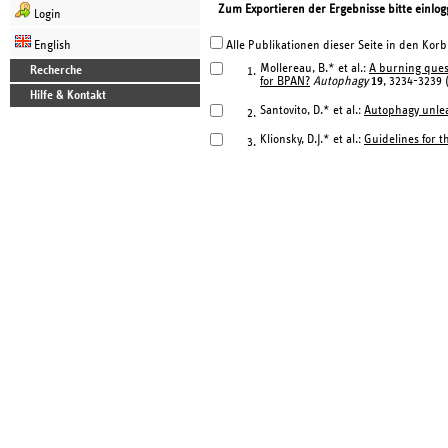
Zum Exportieren der Ergebnisse bitte einlog
Login
English
Alle Publikationen dieser Seite in den Korb
Mollereau, B.* et al.:
A burning quest
Recherche
1.
for BPAN?
Autophagy
19
, 3234-3239 
Hilfe & Kontakt
Santovito, D.* et al.:
Autophagy unlea
2.
Klionsky, D.J.* et al.:
Guidelines for t
3.