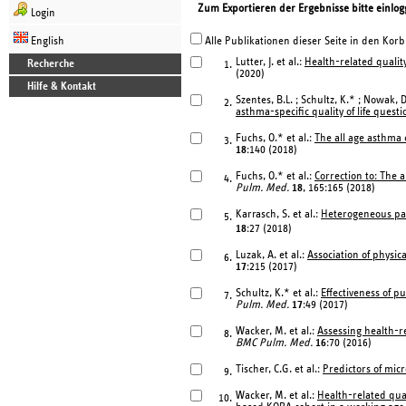
Zum Exportieren der Ergebnisse bitte einlog
Login
English
Alle Publikationen dieser Seite in den Korb
Lutter, J. et al.:
Health-related qualit
Recherche
1.
(2020)
Hilfe & Kontakt
Szentes, B.L. ; Schultz, K.* ; Nowak, 
2.
asthma-specific quality of life quest
Fuchs, O.* et al.:
The all age asthma 
3.
18
:140 (2018)
Fuchs, O.* et al.:
Correction to: The a
4.
Pulm. Med.
18
, 165:165 (2018)
Karrasch, S. et al.:
Heterogeneous pat
5.
18
:27 (2018)
Luzak, A. et al.:
Association of physic
6.
17
:215 (2017)
Schultz, K.* et al.:
Effectiveness of p
7.
Pulm. Med.
17
:49 (2017)
Wacker, M. et al.:
Assessing health-re
8.
BMC Pulm. Med.
16
:70 (2016)
Tischer, C.G. et al.:
Predictors of micr
9.
Wacker, M. et al.:
Health-related qual
10.