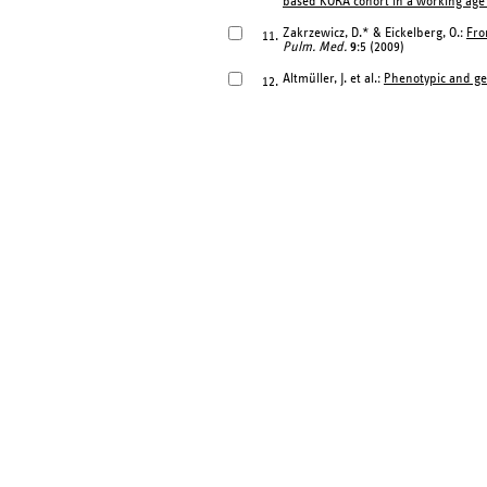
based KORA cohort in a working age
Zakrzewicz, D.* & Eickelberg, O.:
Fro
11.
Pulm. Med.
9
:5 (2009)
Altmüller, J. et al.:
Phenotypic and gen
12.