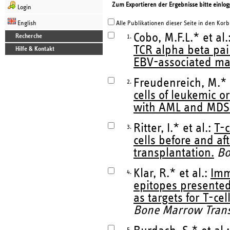
Zum Exportieren der Ergebnisse bitte einlog
Login
English
Alle Publikationen dieser Seite in den Korb
Cobo, M.F.L.* et al.
Recherche
1.
TCR alpha beta pair
Hilfe & Kontakt
EBV-associated ma
Freudenreich, M.* 
2.
cells of leukemic o
with AML and MDS
Ritter, I.* et al.:
T-c
3.
cells before and af
transplantation.
Bo
Klar, R.* et al.:
Imm
4.
epitopes presented
as targets for T-ce
Bone Marrow Trans
5.