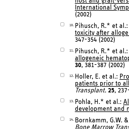
host and graft-ver
International Sym
(2002)
Pihusch, R.* et al.
10.
toxicity after allog
347-354 (2002)
Pihusch, R.* et al.
11.
allogeneic hematopo
30
, 381-387 (2002)
Holler, E. et al.:
Pro
12.
patients prior to 
Transplant.
25
, 237
Pohla, H.* et al.:
Al
13.
development and m
Bornkamm, G.W. & 
14.
Bone Marrow Trans