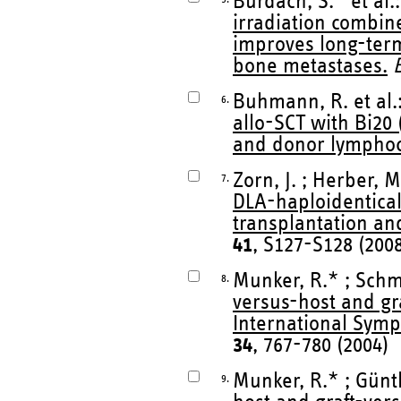
Burdach, S.* et al.
irradiation combin
improves long-term
bone metastases.
Buhmann, R. et al.
6.
allo-SCT with Bi20 
and donor lymphocy
Zorn, J. ; Herber, 
7.
DLA-haploidentical
transplantation an
41
, S127-S128 (200
Munker, R.* ; Schmi
8.
versus-host and gr
International Symp
34
, 767-780 (2004)
Munker, R.* ; Günth
9.