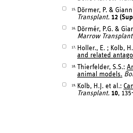
Dörmer, P. & Giann
15.
Transplant.
12 (Sup
Dörmér, P.G. & Gia
16.
Marrow Transplant
Holler., E. ; Kolb, 
17.
and related antago
Thierfelder, S.S.:
An
18.
animal models.
Bo
Kolb, H.J. et al.:
Can
19.
Transplant.
10
, 135