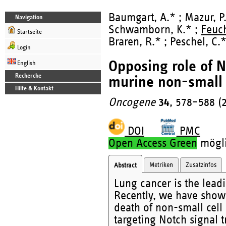
Baumgart, A.* ; Mazur, P.
Navigation
Schwamborn, K.* ;
Feuch
Startseite
Braren, R.* ; Peschel, C.*
Login
Opposing role of N
English
Recherche
murine non-small 
Hilfe & Kontakt
Oncogene
34
, 578–588 (
DOI
PMC
Open Access Green
möglic
Metriken
Zusatzinfos
Abstract
Lung cancer is the lead
Recently, we have shown 
death of non-small cell
targeting Notch signal