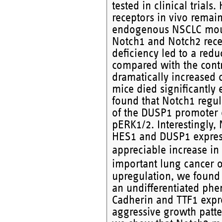
tested in clinical trial
receptors in vivo remai
endogenous NSCLC mouse
Notch1 and Notch2 rece
deficiency led to a red
compared with the contr
dramatically increased 
mice died significantly
found that Notch1 regu
of the DUSP1 promoter 
pERK1/2. Interestingly,
HES1 and DUSP1 expres
appreciable increase in
important lung cancer o
upregulation, we found 
an undifferentiated ph
Cadherin and TTF1 expre
aggressive growth patte