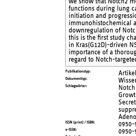
we show that Notch2 me
functions during lung 
initiation and progress
immunohistochemical a
downregulation of Notc
this is the first study 
in Kras(G12D)-driven NS
importance of a thoroug
regard to Notch-targete
Publikationstyp
Artike
Dokumenttyp
Wissen
Schlagwörter
Notch 
Growth
Secret
suppre
Adeno
ISSN (print) / ISBN
0950-
e-ISSN
0950-