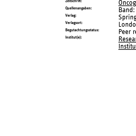
Zeitschrift
Onco
Quellenangaben
Band:
Verlag
Sprin
Verlagsort
Lond
Begutachtungsstatus
Peer 
Institut(e)
Resear
Instit