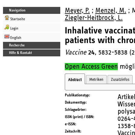
Meyer, P.
;
Menzel, M.
; M
Navigation
Ziegler-Heitbrock, L.
Startseite
Inhalative vaccina
Login
patients with chro
English
Recherche
Vaccine
24
, 5832-5838 (
Hilfe & Kontakt
Open Access Green
möglic
Metriken
Zusatzinfos
Abstract
Publikationstyp
Artike
Dokumenttyp
Wissen
Schlagwörter
polysa
ISSN (print) / ISBN
0264-
e-ISSN
1358-
Zeitschrift
Vacci