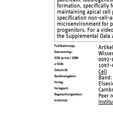
formation, specifically 
maintaining apical cell 
specification non-cell-
microenvironment for pr
progenitors. For a video
the Supplemental Data a
Publikationstyp
Artike
Dokumenttyp
Wissen
ISSN (print) / ISBN
0092-
e-ISSN
1097-
Zeitschrift
Cell
Quellenangaben
Band:
Verlag
Elsevi
Verlagsort
Cambr
Begutachtungsstatus
Peer 
Institut(e)
Instit