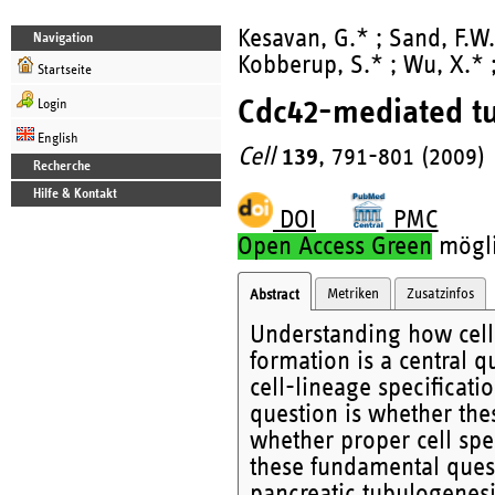
Kesavan, G.* ; Sand, F.W.*
Navigation
Kobberup, S.* ; Wu, X.* 
Startseite
Cdc42-mediated tub
Login
English
Cell
139
, 791-801 (2009)
Recherche
Hilfe & Kontakt
DOI
PMC
Open Access Green
möglic
Metriken
Zusatzinfos
Abstract
Understanding how cell
formation is a central q
cell-lineage specificat
question is whether the
whether proper cell spe
these fundamental quest
pancreatic tubulogenesi