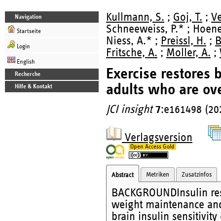
Kullmann, S.
;
Goj, T.
;
Ve
Navigation
Schneeweiss, P.* ; Hoene
Startseite
Niess, A.* ;
Preissl, H.
;
B
Login
Fritsche, A.
;
Moller, A.
;
English
Exercise restores b
Recherche
adults who are ov
Hilfe & Kontakt
JCI insight
7
:e161498 (20
Verlagsversion
Open Access Gold
Metriken
Zusatzinfos
Abstract
BACKGROUNDInsulin resis
weight maintenance and 
brain insulin sensitivi