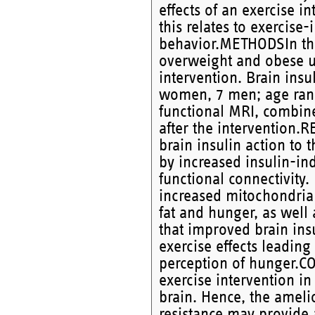
effects of an exercise i
this relates to exerci
behavior.METHODSIn this
overweight and obese u
intervention. Brain insu
women, 7 men; age rang
functional MRI, combine
after the intervention.
brain insulin action to 
by increased insulin-in
functional connectivity.
increased mitochondrial 
fat and hunger, as well
that improved brain ins
exercise effects leading
perception of hunger.C
exercise intervention in
brain. Hence, the amelio
resistance may provide 