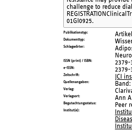
challenge to reduce diab
REGISTRATIONClinicalT
01GI0925.
Publikationstyp
Artike
Dokumenttyp
Wissen
Schlagwörter
Adipos
Neuro
ISSN (print) / ISBN
2379-
e-ISSN
2379-
Zeitschrift
JCI in
Quellenangaben
Band:
Verlag
Clariv
Verlagsort
Ann A
Begutachtungsstatus
Peer 
Institut(e)
Instit
Disea
Instit