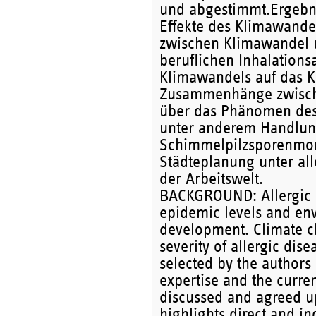
und abgestimmt.Ergebnis
Effekte des Klimawande
zwischen Klimawandel u
beruflichen Inhalations
Klimawandels auf das Kr
Zusammenhänge zwischen
über das Phänomen des 
unter anderem Handlung
Schimmelpilzsporenmoni
Städteplanung unter al
der Arbeitswelt.
BACKGROUND: Allergic di
epidemic levels and env
development. Climate c
severity of allergic dis
selected by the authors
expertise and the curre
discussed and agreed u
highlights direct and in