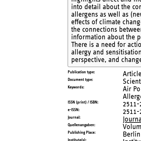
into detail about the c
allergens as well as (ne
effects of climate chang
the connections between
information about the
There is a need for acti
allergy and sensitisati
perspective, and chang
Publication type
Articl
Document type
Scient
Keywords
Air Po
Allerg
ISSN (print) / ISBN
2511-
e-ISSN
2511-
Journal
Journa
Quellenangaben
Volum
Publishing Place
Berlin
Institute(s)