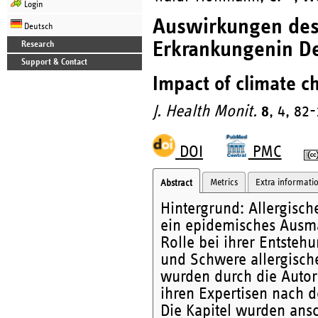
Login
Auswirkungen des 
Deutsch
Erkrankungenin De
Research
Support & Contact
Impact of climate c
J. Health Monit.
8
, 4, 82
DOI
PMC
Metrics
Extra informati
Abstract
Hintergrund: Allergisch
ein epidemisches Ausma
Rolle bei ihrer Entsteh
und Schwere allergische
wurden durch die Auto
ihren Expertisen nach d
Die Kapitel wurden ansc