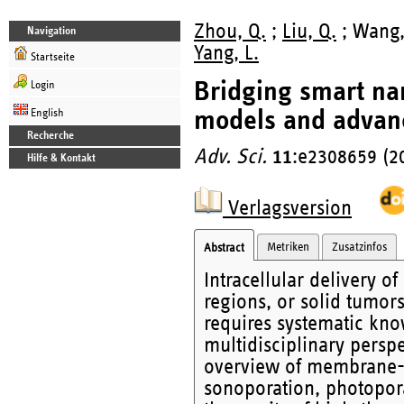
Zhou, Q.
;
Liu, Q.
; Wang, 
Navigation
Yang, L.
Startseite
Bridging smart nan
Login
models and advanc
English
Recherche
Adv. Sci.
11
:e2308659 (2
Hilfe & Kontakt
Verlagsversion
Metriken
Zusatzinfos
Abstract
Intracellular delivery o
regions, or solid tumors
requires systematic kno
multidisciplinary perspe
overview of membrane-d
sonoporation, photopora