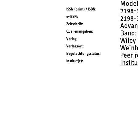
Model
ISSN (print) / ISBN
2198-
e-ISSN
2198-
Zeitschrift
Advan
Quellenangaben
Band:
Verlag
Wiley
Verlagsort
Wein
Begutachtungsstatus
Peer 
Institut(e)
Instit