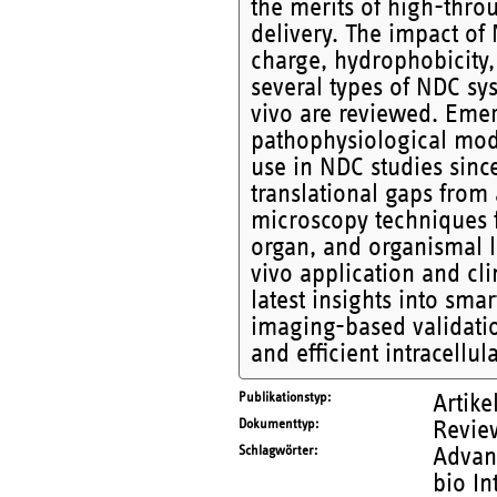
the merits of high-thro
delivery. The impact of 
charge, hydrophobicity, 
several types of NDC sys
vivo are reviewed. Emer
pathophysiological mod
use in NDC studies since
translational gaps from
microscopy techniques fo
organ, and organismal l
vivo application and clin
latest insights into sm
imaging-based validatio
and efficient intracellul
Publikationstyp
Artike
Dokumenttyp
Revie
Schlagwörter
Advanc
bio In