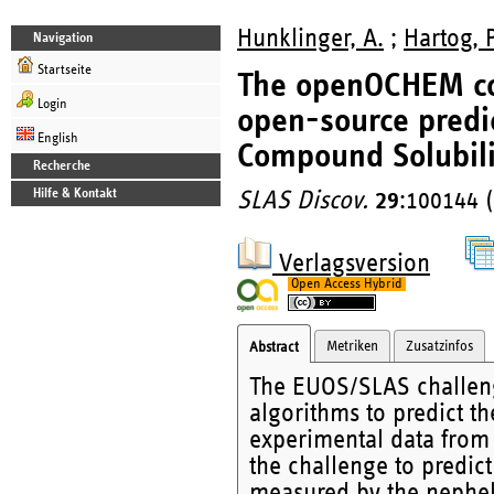
Hunklinger, A.
;
Hartog, P
Navigation
Startseite
The openOCHEM co
Login
open-source predic
English
Compound Solubili
Recherche
Hilfe & Kontakt
SLAS Discov.
29
:100144 
Verlagsversion
Open Access Hybrid
Metriken
Zusatzinfos
Abstract
The EUOS/SLAS challenge
algorithms to predict t
experimental data from
the challenge to predi
measured by the nephelo