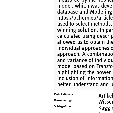
model, which was devel
database and Modeling 
https://ochem.eu/article
used to select methods,
winning solution. In p
calculated using descri
allowed us to obtain th
individual approaches 
approach. A combinatio
and variance of individ
model based on Transfor
highlighting the power
inclusion of informatio
better understand and u
Publikationstyp
Artike
Dokumenttyp
Wissen
Schlagwörter
Kaggl