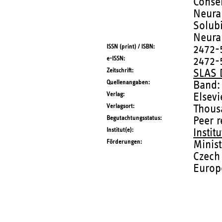
Conse
Neural
Solubi
Neural
ISSN (print) / ISBN
2472-
e-ISSN
2472-
Zeitschrift
SLAS 
Quellenangaben
Band:
Verlag
Elsevi
Verlagsort
Thousa
Begutachtungsstatus
Peer 
Institut(e)
Instit
Förderungen
Minist
Czech
Europ