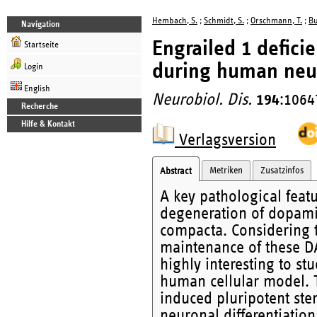
Hembach, S.
;
Schmidt, S.
;
Orschmann, T.
;
Bu
Navigation
Engrailed 1 defici
Startseite
during human neuro
Login
English
Neurobiol. Dis.
194
:1064
Recherche
Hilfe & Kontakt
Verlagsversion
Metriken
Zusatzinfos
Abstract
A key pathological featu
degeneration of dopamin
compacta. Considering 
maintenance of these D
highly interesting to st
human cellular model. 
induced pluripotent ste
neuronal differentiatio