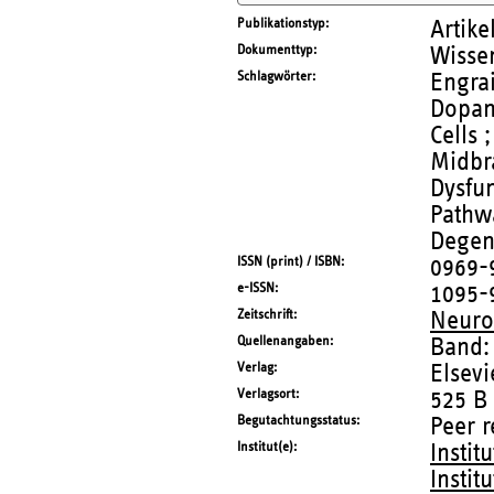
Publikationstyp
Artike
Dokumenttyp
Wissen
Schlagwörter
Engrai
Dopam
Cells 
Midbr
Dysfun
Pathw
Degene
ISSN (print) / ISBN
0969-
e-ISSN
1095-
Zeitschrift
Neuro
Quellenangaben
Band:
Verlag
Elsevi
Verlagsort
525 B 
Begutachtungsstatus
Peer 
Institut(e)
Instit
Instit