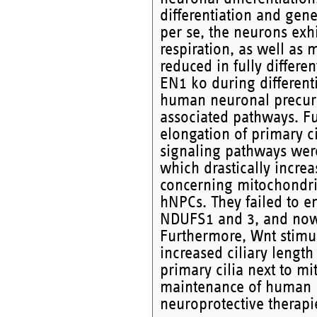
differentiation and gen
per se, the neurons exh
respiration, as well as
reduced in fully differe
EN1 ko during different
human neuronal precurso
associated pathways. Fu
elongation of primary c
signaling pathways wer
which drastically incre
concerning mitochondria
hNPCs. They failed to e
NDUFS1 and 3, and now 
Furthermore, Wnt stimu
increased ciliary length
primary cilia next to mi
maintenance of human D
neuroprotective therapi