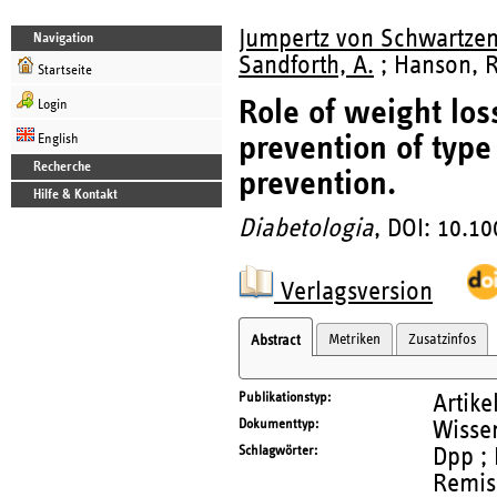
Jumpertz von Schwartzen
Navigation
Sandforth, A.
; Hanson, R
Startseite
Role of weight los
Login
prevention of type
English
Recherche
prevention.
Hilfe & Kontakt
Diabetologia
, DOI: 10.1
Verlagsversion
Metriken
Zusatzinfos
Abstract
Publikationstyp
Artike
Dokumenttyp
Wissen
Schlagwörter
Dpp ; 
Remiss