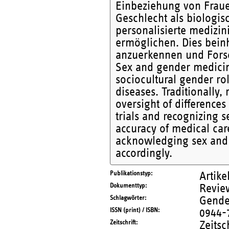
Einbeziehung von Fraue
Geschlecht als biologisc
personalisierte medizin
ermöglichen. Dies beinh
anzuerkennen und Fors
Sex and gender medicine
sociocultural gender ro
diseases. Traditionally,
oversight of difference
trials and recognizing s
accuracy of medical car
acknowledging sex and 
accordingly.
Publikationstyp
Artike
Dokumenttyp
Revie
Schlagwörter
Gender
ISSN (print) / ISBN
0944-
Zeitschrift
Zeitsc