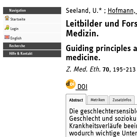
Seeland, U.* ;
Hofmann,
Navigation
Startseite
Leitbilder und For
Login
Medizin.
English
Guiding principles 
Recherche
Hilfe & Kontakt
medicine.
Z. Med. Eth.
70
, 195-213
DOI
Metriken
Zusatzinfos
Abstract
Die geschlechtersensibl
Geschlecht und sozioku
Krankheitsverläufe beei
wodurch wichtige Unter