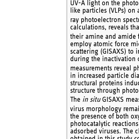
UV-A light on the photo
like particles (VLPs) on 
ray photoelectron spect
calculations, reveals th
their amine and amide f
employ atomic force mi
scattering (GISAXS) to 
during the inactivation 
measurements reveal ph
in increased particle di
structural proteins indu
structure through photoc
The
in situ
GISAXS meas
virus morphology remain
the presence of both oxy
photocatalytic reactions
adsorbed viruses. The ch
obtained in this study c