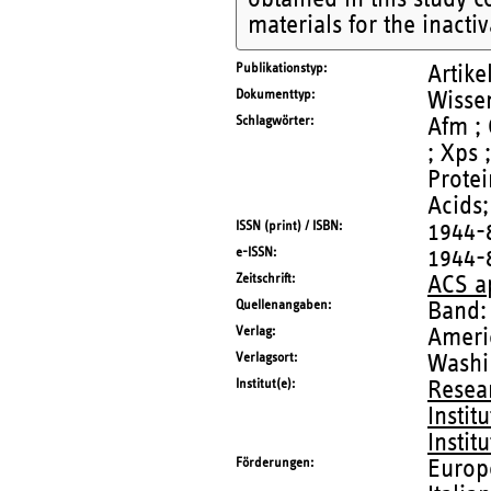
materials for the inacti
Publikationstyp
Artike
Dokumenttyp
Wissen
Schlagwörter
Afm ; 
; Xps 
Protei
Acids;
ISSN (print) / ISBN
1944-
e-ISSN
1944-
Zeitschrift
ACS ap
Quellenangaben
Band:
Verlag
Ameri
Verlagsort
Washi
Institut(e)
Resea
Instit
Instit
Förderungen
Europ