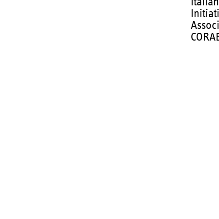
Italia
Initia
Assoc
CORAE