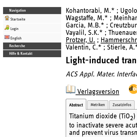
Kohantorabi, M.* ; Ugolot
Navigation
Wagstaffe, M.* ; Meinhard
Startseite
Garcia, M.B.* ; Creutzburg
Login
Vayalil, S.K.* ; Thuenaue
English
Protzer, U.
;
Hammerschm
Valentin, C.* ; Stierle, A.
Recherche
Hilfe & Kontakt
Light-induced tran
ACS Appl. Mater. Interfa
Verlagsversion
Metriken
Zusatzinfos
Abstract
Titanium dioxide (TiO
)
2
to inactivate severe ac
and prevent virus transm