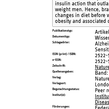
insulin action that outl
weight men. Hence, brai
changes in diet before 
obesity and associated 
Publikationstyp
Artike
Dokumenttyp
Wissen
Schlagwörter
Alzhe
Sensit
ISSN (print) / ISBN
2522-
e-ISSN
2522-
Zeitschrift
Natur
Quellenangaben
Band:
Verlag
Natur
Verlagsort
Lond
Begutachtungsstatus
Peer 
Institut(e)
Instit
Disea
Förderungen
Federa