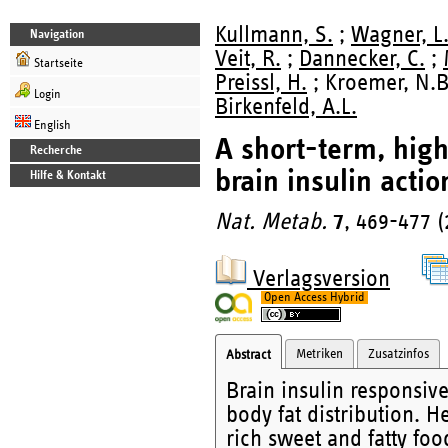
Kullmann, S.
;
Wagner, L
Navigation
Veit, R.
;
Dannecker, C.
;
Startseite
Preissl, H.
; Kroemer, N.B.
Login
Birkenfeld, A.L.
English
A short-term, high
Recherche
brain insulin acti
Hilfe & Kontakt
Nat. Metab.
7
, 469-477 (
Verlagsversion
Open Access Hybrid
Metriken
Zusatzinfos
Abstract
Brain insulin responsiv
body fat distribution. 
rich sweet and fatty foo