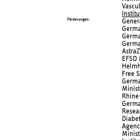
Vascu
Instit
Förderungen
Genera
German
Germa
Germa
Astra
EFSD 
Helmh
Free S
Germa
Minist
Rhine
Germa
Resea
Diabe
Agenc
Minist