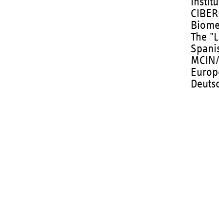
Instit
CIBER
Biome
The "
Spanis
MCIN/
Europ
Deuts