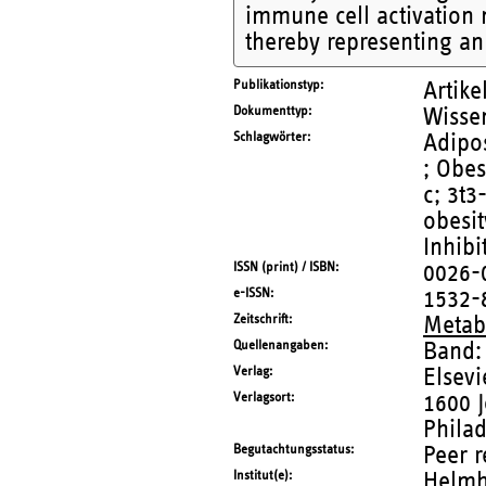
immune cell activation 
thereby representing an 
Publikationstyp
Artike
Dokumenttyp
Wissen
Schlagwörter
Adipos
; Obes
c; 3t3
obesit
Inhibi
ISSN (print) / ISBN
0026-
e-ISSN
1532-
Zeitschrift
Metabo
Quellenangaben
Band:
Verlag
Elsevi
Verlagsort
1600 
Phila
Begutachtungsstatus
Peer 
Institut(e)
Helmho