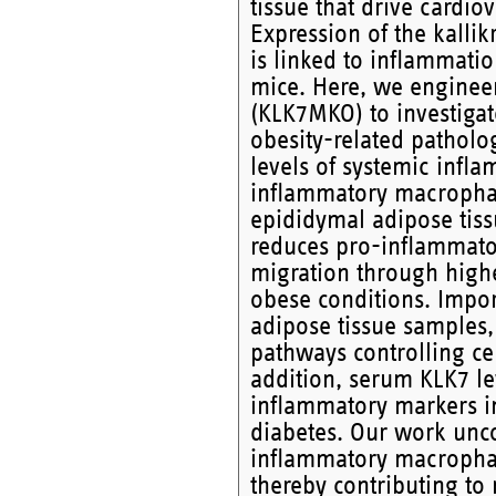
tissue that drive cardio
Expression of the kallik
is linked to inflammatio
mice. Here, we enginee
(KLK7MKO) to investiga
obesity-related pathol
levels of systemic inflam
inflammatory macrophag
epididymal adipose tiss
reduces pro-inflammator
migration through highe
obese conditions. Impor
adipose tissue samples,
pathways controlling ce
addition, serum KLK7 lev
inflammatory markers in
diabetes. Our work unco
inflammatory macrophage 
thereby contributing to 