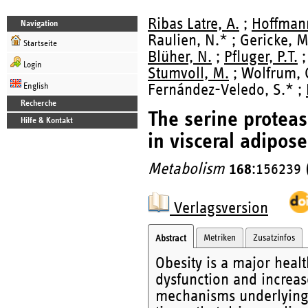
Ribas Latre, A.
;
Hoffmann
Navigation
Raulien, N.* ; Gericke, M
Startseite
Blüher, N.
;
Pfluger, P.T.
Login
Stumvoll, M.
; Wolfrum, 
English
Fernández-Veledo, S.* ;
Recherche
The serine proteas
Hilfe & Kontakt
in visceral adipose
Metabolism
168
:156239 
Verlagsversion
Metriken
Zusatzinfos
Abstract
Obesity is a major heal
dysfunction and increased
mechanisms underlying 