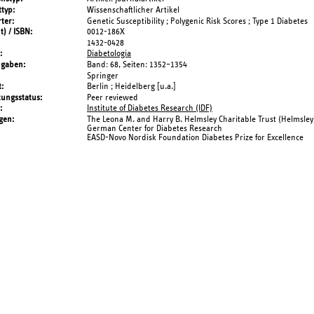
typ
Wissenschaftlicher Artikel
ter
Genetic Susceptibility ; Polygenic Risk Scores ; Type 1 Diabetes
t) / ISBN
0012-186X
1432-0428
Diabetologia
ngaben
Band: 68,
Seiten: 1352–1354
Springer
t
Berlin ; Heidelberg [u.a.]
tungsstatus
Peer reviewed
Institute of Diabetes Research (IDF)
gen
The Leona M. and Harry B. Helmsley Charitable Trust (Helmsley
German Center for Diabetes Research
EASD-Novo Nordisk Foundation Diabetes Prize for Excellence