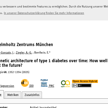
g zu verbessern und bestimmte Features zu ermöglichen. Durch die Nutzung unserer W
zu.
In unserer Datenschutzerklärung finden Sie mehr Informationen
Helmholtz Zentrums München
-Gonzalo, J.
;
Ziegler, A.-G.
; Bonifacio, E.*
netic architecture of type 1 diabetes over time: How well
t the future?
gia
68
, 1352–1354 (2025)
Open Access Hybrid
lagsversion
DOI
PMC
Metriken
Zusatzinfos
t
onstyp
Artikel: Journalartikel