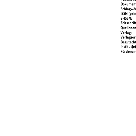
Dokument
Schlagwör
ISSN (prin
e-ISSN
Zeitschrift
Quellena
Verlag
Verlagsor
Begutach
Institut(e)
Förderun