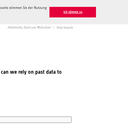
ebseite stimmen Sie der Nutzung
Ich stimme zu
Helmholtz Zentrum München
|
Impressum
 can we rely on past data to