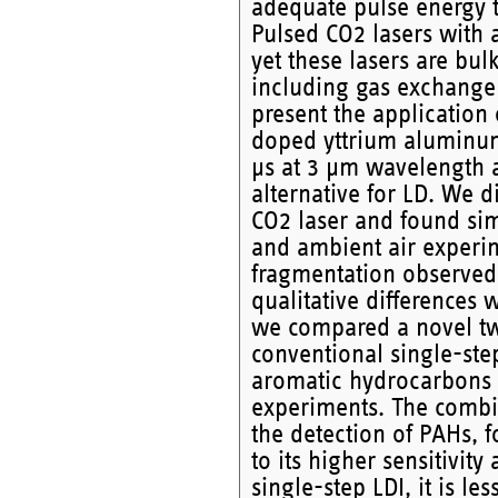
adequate pulse energy th
Pulsed CO2 lasers with 
yet these lasers are bu
including gas exchange 
present the application
doped yttrium aluminum 
µs at 3 µm wavelength a
alternative for LD. We 
CO2 laser and found sim
and ambient air experim
fragmentation observed 
qualitative differences 
we compared a novel tw
conventional single-step
aromatic hydrocarbons (
experiments. The comb
the detection of PAHs, 
to its higher sensitivi
single-step LDI, it is l