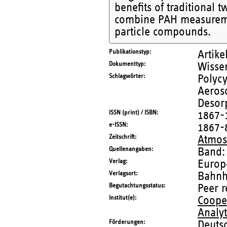
benefits of traditional 
combine PAH measuremen
particle compounds.
Publikationstyp
Artike
Dokumenttyp
Wissen
Schlagwörter
Polycy
Aeroso
Desorp
ISSN (print) / ISBN
1867-
e-ISSN
1867-
Zeitschrift
Atmos
Quellenangaben
Band:
Verlag
Europ
Verlagsort
Bahnh
Begutachtungsstatus
Peer 
Institut(e)
Coope
Analy
Förderungen
Deuts