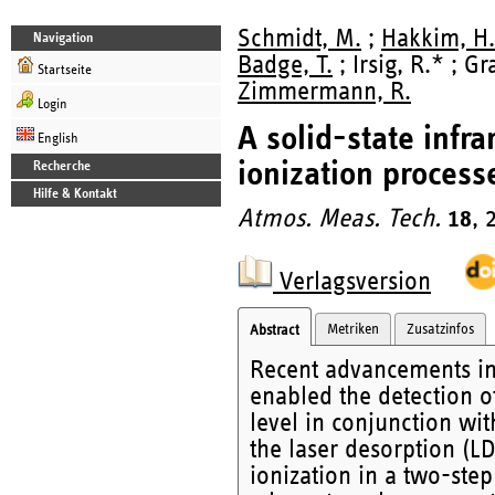
Schmidt, M.
;
Hakkim, H.
Navigation
Badge, T.
; Irsig, R.* ; Gr
Startseite
Zimmermann, R.
Login
A solid-state infr
English
ionization process
Recherche
Hilfe & Kontakt
Atmos. Meas. Tech.
18
, 
Verlagsversion
Metriken
Zusatzinfos
Abstract
Recent advancements in
enabled the detection o
level in conjunction wi
the laser desorption (LD
ionization in a two-step