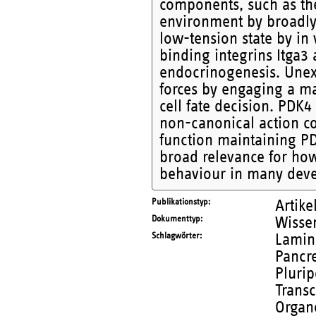
components, such as the
environment by broadly 
low-tension state by in
binding integrins Itga3 
endocrinogenesis. Unexp
forces by engaging a ma
cell fate decision. PDK
non-canonical action co
function maintaining PD
broad relevance for how
behaviour in many deve
Publikationstyp
Artike
Dokumenttyp
Wissen
Schlagwörter
Lamin
Pancre
Plurip
Transc
Organ