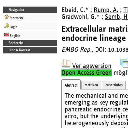
Ebeid, C.* ;
Rump, A.
;
T
Navigation
Gradwohl, G.* ;
Semb, H
Startseite
Extracellular matr
Login
endocrine lineage 
English
Recherche
EMBO Rep.
, DOI: 10.10
Hilfe & Kontakt
Verlagsversion
Open Access Green
möglic
Metriken
Zusatzinfos
Abstract
The mechanical and meta
emerging as key regulato
pancreatic endocrine ce
vitro, but the underlyi
heterogeneously deposi