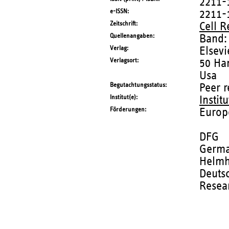
2211-
e-ISSN
2211-
Zeitschrift
Cell R
Quellenangaben
Band:
Verlag
Elsevi
Verlagsort
50 Ha
Usa
Begutachtungsstatus
Peer 
Institut(e)
Instit
Förderungen
Europ
DFG
Germa
Helmh
Deuts
Resea