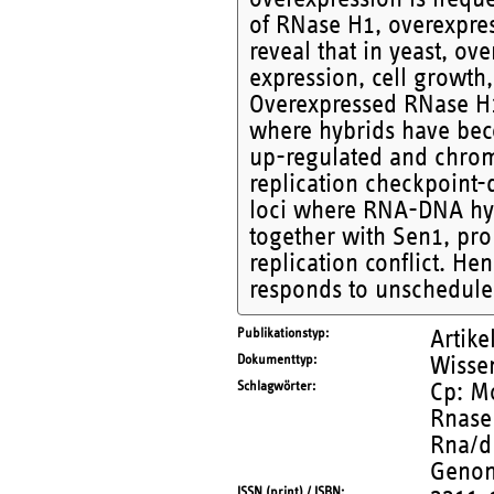
of RNase H1, overexpre
reveal that in yeast, o
expression, cell growth
Overexpressed RNase H
where hybrids have be
up-regulated and chrom
replication checkpoint
loci where RNA-DNA hyb
together with Sen1, prom
replication conflict. H
responds to unschedule
Publikationstyp
Artike
Dokumenttyp
Wissen
Schlagwörter
Cp: Mo
Rnase 
Rna/d
Genom
ISSN (print) / ISBN