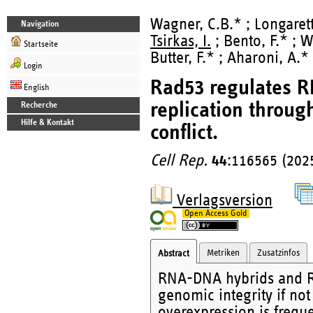
Wagner, C.B.* ; Longaretti
Navigation
Tsirkas, I.
; Bento, F.* ; 
Startseite
Butter, F.* ; Aharoni, A.*
Login
Rad53 regulates 
English
replication through
Recherche
Hilfe & Kontakt
conflict.
Cell Rep.
44
:116565 (202
Verlagsversion
Open Access Gold
Metriken
Zusatzinfos
Abstract
RNA-DNA hybrids and R-
genomic integrity if no
overexpression is freque