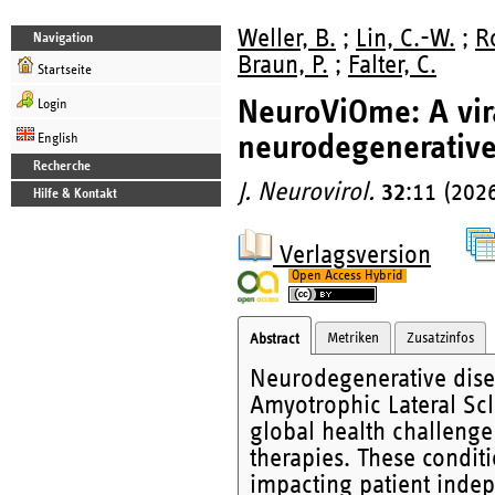
Weller, B.
;
Lin, C.-W.
;
Ro
Navigation
Braun, P.
;
Falter, C.
Startseite
NeuroViOme: A vira
Login
neurodegenerative
English
Recherche
J. Neurovirol.
32
:11 (202
Hilfe & Kontakt
Verlagsversion
Open Access Hybrid
Metriken
Zusatzinfos
Abstract
Neurodegenerative disea
Amyotrophic Lateral Scl
global health challenge 
therapies. These conditi
impacting patient indepe