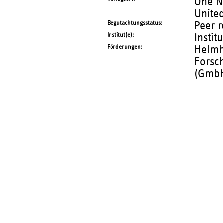
One N
United
Begutachtungsstatus
Peer 
Institut(e)
Instit
Förderungen
Helmh
Forsc
(GmbH