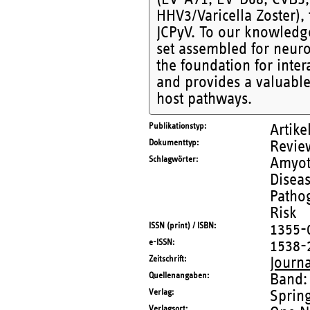
HHV3/Varicella Zoster)
JCPyV. To our knowledge
set assembled for neuro
the foundation for int
and provides a valuable 
host pathways.
Publikationstyp
Artike
Dokumenttyp
Revie
Schlagwörter
Amyotr
Diseas
Pathog
Risk
ISSN (print) / ISBN
1355-
e-ISSN
1538-
Zeitschrift
Journ
Quellenangaben
Band:
Verlag
Sprin
Verlagsort