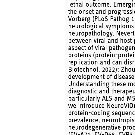
lethal outcome. Emerging
the onset and progressi
Vorberg (PLoS Pathog 18
neurological symptoms 
neuropathology. Neverthe
between viral and host 
aspect of viral pathogen
proteins (protein-protein
replication and can disru
Biotechnol, 2022); Zhou 
development of disease
Understanding these mo
diagnostic and therapeu
particularly ALS and MS.
we introduce NeuroViO
protein-coding sequence
prevalence, neurotropis
neurodegenerative proc
(EV-A71, EV-D68, CVB3,