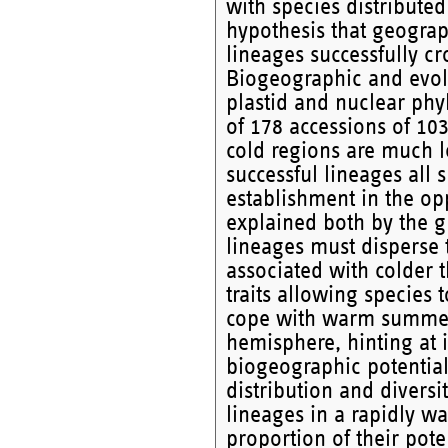
with species distribute
hypothesis that geogra
lineages successfully cr
Biogeographic and evol
plastid and nuclear ph
of 178 accessions of 10
cold regions are much le
successful lineages all 
establishment in the opp
explained both by the gr
lineages must disperse t
associated with colder t
traits allowing species 
cope with warm summers, 
hemisphere, hinting at 
biogeographic potential.
distribution and diversi
lineages in a rapidly w
proportion of their pote