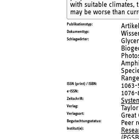
with suitable climates, 
may be worse than curr
Publikationstyp
Artike
Dokumenttyp
Wissen
Schlagwörter
Glycer
Biogeo
Photos
Amphi
Specie
Range 
ISSN (print) / ISBN
1063-
e-ISSN
1076-
Zeitschrift
Syste
Verlag
Taylor
Verlagsort
Great
Begutachtungsstatus
Peer 
Institut(e)
Resea
(PGSB