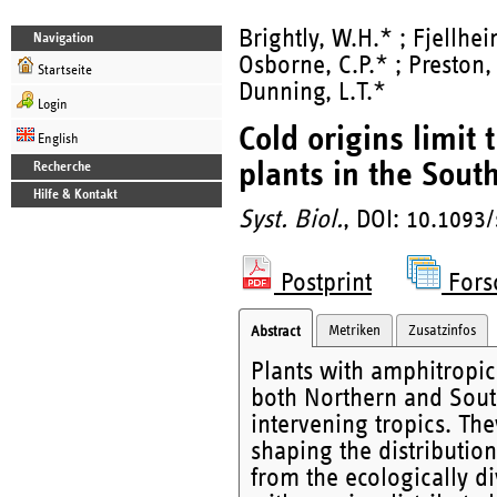
Brightly, W.H.* ; Fjellhei
Navigation
Osborne, C.P.* ; Preston,
Startseite
Dunning, L.T.*
Login
Cold origins limit
English
plants in the Sou
Recherche
Hilfe & Kontakt
Syst. Biol.
, DOI: 10.1093
Postprint
Fors
Metriken
Zusatzinfos
Abstract
Plants with amphitropica
both Northern and Sout
intervening tropics. The
shaping the distributio
from the ecologically d