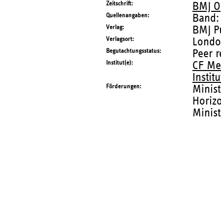
Zeitschrift
BMJ O
Quellenangaben
Band:
Verlag
BMJ P
Verlagsort
Lond
Begutachtungsstatus
Peer 
Institut(e)
CF Me
Instit
Förderungen
Minist
Horiz
Minist