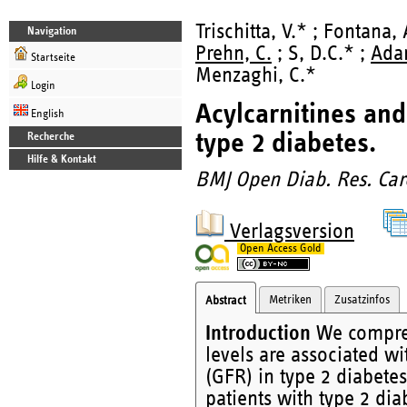
Trischitta, V.* ; Fontana
Navigation
Prehn, C.
; S, D.C.* ;
Adam
Startseite
Menzaghi, C.*
Login
Acylcarnitines and 
English
type 2 diabetes.
Recherche
Hilfe & Kontakt
BMJ Open Diab. Res. Car
Verlagsversion
Open Access Gold
Metriken
Zusatzinfos
Abstract
Introduction
We compreh
levels are associated wi
(GFR) in type 2 diabetes
patients with type 2 dia