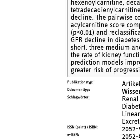
hexenoylcarnitine, deca
tetradecadienylcarnitin
decline. The pairwise c
acylcarnitine score com
(p<0.01) and reclassific
GFR decline in diabetes
short, three medium and
the rate of kidney funct
prediction models impro
greater risk of progress
Publikationstyp
Artike
Dokumenttyp
Wissen
Schlagwörter
Renal 
Diabet
Linea
Excret
ISSN (print) / ISBN
2052-
e-ISSN
2052-