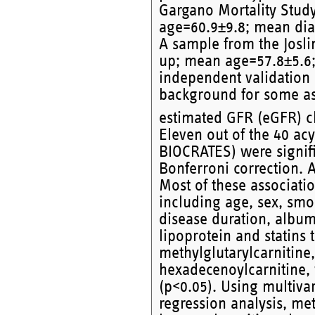
Gargano Mortality Stud
age=60.9±9.8; mean diab
A sample from the Josli
up; mean age=57.8±5.6;
independent validation 
background for some as
estimated GFR (eGFR) 
Eleven out of the 40 ac
BIOCRATES) were signifi
Bonferroni correction. A
Most of these associati
including age, sex, sm
disease duration, albumi
lipoprotein and statins 
methylglutarylcarnitine
hexadecenoylcarnitine, 
(p<0.05). Using multiva
regression analysis, met