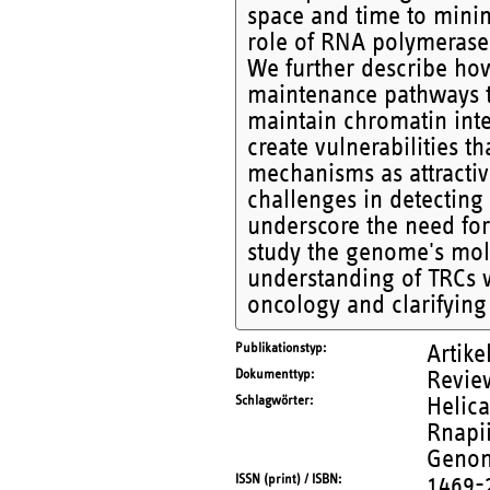
space and time to minim
role of RNA polymerase 
We further describe h
maintenance pathways th
maintain chromatin inte
create vulnerabilities t
mechanisms as attractiv
challenges in detecting
underscore the need fo
study the genome's mole
understanding of TRCs w
oncology and clarifying
Publikationstyp
Artike
Dokumenttyp
Revie
Schlagwörter
Helica
Rnapii
Genome
ISSN (print) / ISBN
1469-