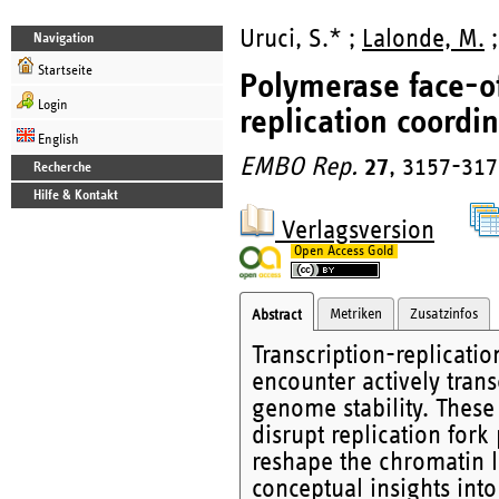
Uruci, S.* ;
Lalonde, M.
;
Navigation
Startseite
Polymerase face-of
Login
replication coordin
English
EMBO Rep.
27
, 3157-317
Recherche
Hilfe & Kontakt
Verlagsversion
Open Access Gold
Metriken
Zusatzinfos
Abstract
Transcription-replicatio
encounter actively tran
genome stability. These 
disrupt replication fork
reshape the chromatin l
conceptual insights into