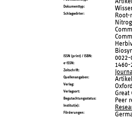
Artike
Dokumenttyp
Wissen
Schlagwörter
Root-r
Nitrog
Commo
Commu
Herbiv
Biosyn
ISSN (print) / ISBN
0022-
e-ISSN
1460-
Zeitschrift
Journa
Quellenangaben
Artik
Verlag
Oxford
Verlagsort
Great
Begutachtungsstatus
Peer 
Institut(e)
Resea
Förderungen
Germa