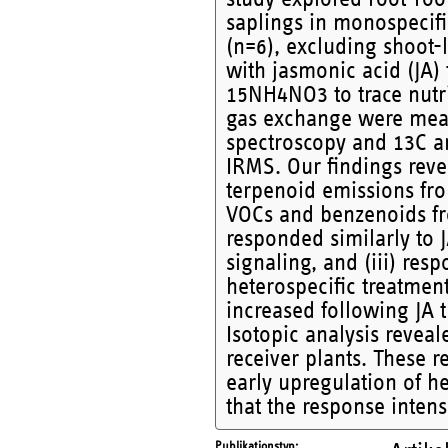
saplings in monospecifi
(n=6), excluding shoot
with jasmonic acid (JA)
15NH4NO3 to trace nutri
gas exchange were mea
spectroscopy and 13C a
IRMS. Our findings revea
terpenoid emissions fr
VOCs and benzenoids from 
responded similarly to 
signaling, and (iii) re
heterospecific treatmen
increased following JA t
Isotopic analysis reveal
receiver plants. These 
early upregulation of h
that the response intens
Publikationstyp