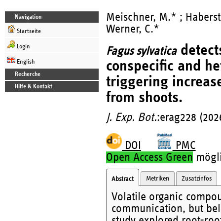
Meischner, M.* ; Haberstr
Navigation
Werner, C.*
Startseite
detect
Login
Fagus sylvatica
conspecific and het
English
Recherche
triggering increa
Hilfe & Kontakt
from shoots.
J. Exp. Bot.
:erag228 (202
DOI
PMC
Open Access Green
möglic
Metriken
Zusatzinfos
Abstract
Volatile organic compou
communication, but bel
study explored root-roo