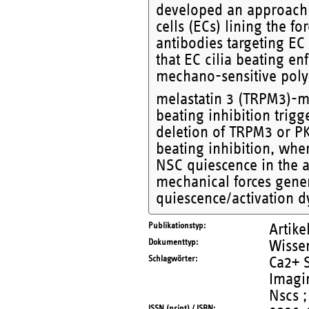
developed an approach t
cells (ECs) lining the f
antibodies targeting EC
that EC cilia beating e
mechano-sensitive polyc
melastatin 3 (TRPM3)-m
beating inhibition trig
deletion of TRPM3 or PK
beating inhibition, whe
NSC quiescence in the ab
mechanical forces gener
quiescence/activation 
Publikationstyp
Artike
Dokumenttyp
Wissen
Schlagwörter
Ca2+ S
Imagin
Nscs ;
ISSN (print) / ISBN