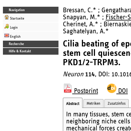
Bressan, C.* ; Gengathara
Navigation
Snapyan, M.* ;
Fischer-S
Startseite
Cherinet, A.* ; Biernaskie
Login
Saghatelyan, A.*
English
Cilia beating of e
Recherche
stem cell quiesce
Hilfe & Kontakt
PKD1/2-TRPM3.
Neuron
114
, DOI: 10.101
Postprint
DOI
Metriken
Zusatzinfos
Abstract
In many tissues, stem cel
neighboring niche cells 
mechanical forces creat