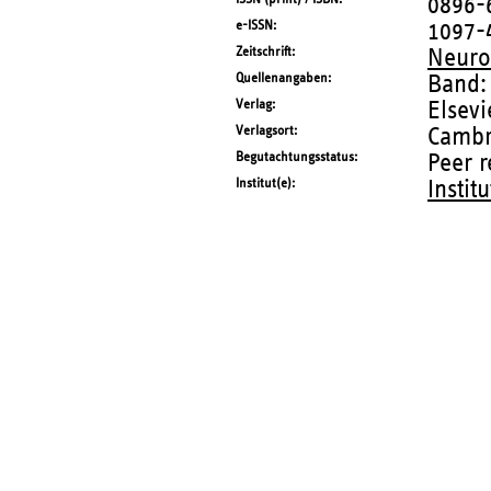
0896-
e-ISSN
1097-
Zeitschrift
Neur
Quellenangaben
Band:
Verlag
Elsevi
Verlagsort
Cambr
Begutachtungsstatus
Peer 
Institut(e)
Instit