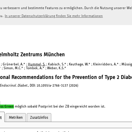
g zu verbessern und bestimmte Features zu ermöglichen. Durch die Nutzung unserer W
zu.
In unserer Datenschutzerklärung finden Sie mehr Informationen
Helmholtz Zentrums München
 ; Grünerbel, A.* ;
Hummel, S.
; Kabisch, S.* ; Keuthage, W.* ; Kleinridders, A.* ; Müssi
* ; Simon, M.C.* ; Tombek, A.* ; Weber, K.S.*
ional Recommendations for the Prevention of Type 2 Diabe
 Endocrinol. Diabet.
, DOI: 10.1055/a-2766-3137 (2026)
I
ess Green
möglich sobald Postprint bei der ZB eingereicht worden ist.
Metriken
Zusatzinfos
t