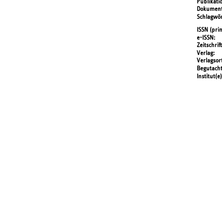
Publikati
Dokument
Schlagwör
ISSN (prin
e-ISSN
Zeitschrift
Verlag
Verlagsor
Begutach
Institut(e)