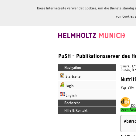
Diese Internetseite verwendet Cookies, um die Dienste ständi
von Cookies 
PuSH - Publikationsserver des 
Skurk, T.*
Navigation
Rubin, D.
Startseite
Nutrit
Login
Exp. Clin.
English
Recherche
DO
Open Acc
Hilfe & Kontakt
Abstrac