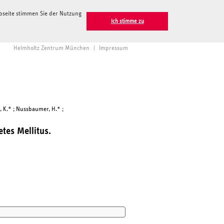
ebseite stimmen Sie der Nutzung
Ich stimme zu
Helmholtz Zentrum München
|
Impressum
g, K.* ; Nussbaumer, H.* ;
tes Mellitus.