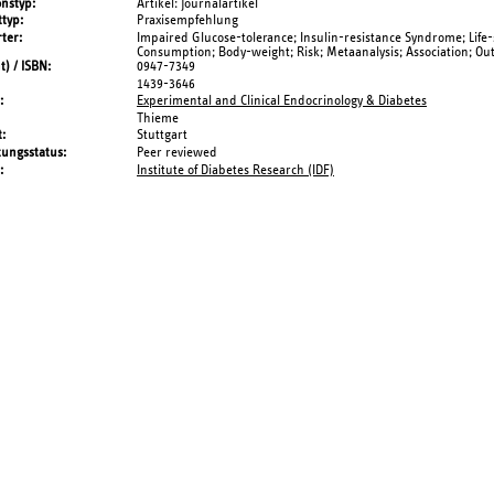
onstyp
Artikel: Journalartikel
typ
Praxisempfehlung
ter
Impaired Glucose-tolerance; Insulin-resistance Syndrome; Life-s
Consumption; Body-weight; Risk; Metaanalysis; Association; Ou
t) / ISBN
0947-7349
1439-3646
Experimental and Clinical Endocrinology & Diabetes
Thieme
t
Stuttgart
tungsstatus
Peer reviewed
Institute of Diabetes Research (IDF)