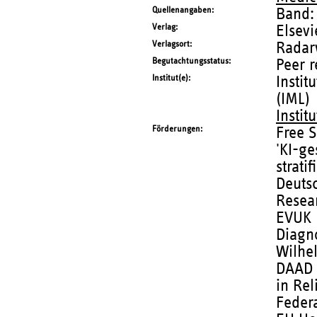
Quellenangaben
Band:
Verlag
Elsevi
Verlagsort
Radar
Begutachtungsstatus
Peer 
Institut(e)
Instit
(IML)
Instit
Förderungen
Free S
'KI-ge
strati
Deuts
Resea
EVUK p
Diagno
Wilhe
DAAD 
in Rel
Federa