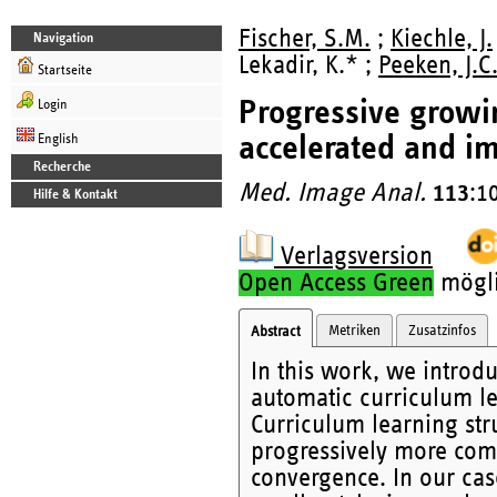
Fischer, S.M.
;
Kiechle, J.
Navigation
Lekadir, K.* ;
Peeken, J.C
Startseite
Progressive growin
Login
accelerated and i
English
Recherche
Med. Image Anal.
113
:1
Hilfe & Kontakt
Verlagsversion
Open Access Green
möglic
Metriken
Zusatzinfos
Abstract
In this work, we introd
automatic curriculum l
Curriculum learning str
progressively more com
convergence. In our case