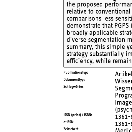
the proposed performa
relative to conventiona
comparisons less sensiti
demonstrate that PGPS is
broadly applicable stra
diverse segmentation m
summary, this simple ye
strategy substantially 
efficiency, while remai
Publikationstyp
Artike
Dokumenttyp
Wissen
Schlagwörter
Segmen
Progr
Image
(psych
ISSN (print) / ISBN
1361-
e-ISSN
1361-
Zeitschrift
Medic