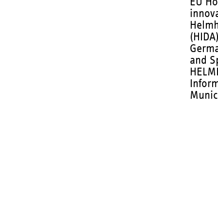
EU Ho
innov
Helmh
(HIDA
Germa
and S
HELMH
Inform
Munic