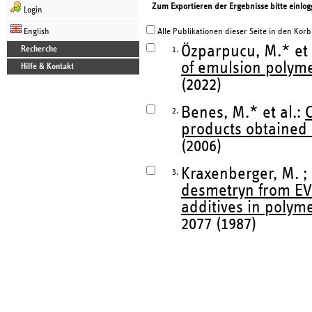
Zum Exportieren der Ergebnisse bitte einlog
Login
English
Alle Publikationen dieser Seite in den Korb
Özparpucu, M.* et 
Recherche
1.
of emulsion polyme
Hilfe & Kontakt
(2022)
Benes, M.* et al.:
C
2.
products obtained a
(2006)
Kraxenberger, M. ; 
3.
desmetryn from EVA
additives in polym
2077 (1987)