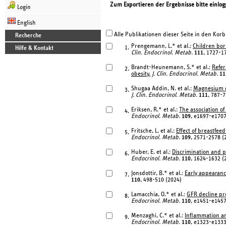
Zum Exportieren der Ergebnisse bitte einlog
Login
English
Alle Publikationen dieser Seite in den Korb
Recherche
Prengemann, L.* et al.:
Children bor
1.
Hilfe & Kontakt
Clin. Endocrinol. Metab.
111
, 1727-1
Brandt-Heunemann, S.* et al.:
Refer
2.
obesity.
J. Clin. Endocrinol. Metab.
11
Shugaa Addin, N. et al.:
Magnesium d
3.
J. Clin. Endocrinol. Metab.
111
, 787-7
Eriksen, R.* et al.:
The association of
4.
Endocrinol. Metab.
109
, e1697-e1707
Fritsche, L. et al.:
Effect of breastfee
5.
Endocrinol. Metab.
109
, 2571-2578 (
Huber, E. et al.:
Discrimination and p
6.
Endocrinol. Metab.
110
, 1624-1632 (
Jonsdottir, B.* et al.:
Early appearance
7.
110
, 498-510 (2024)
Lamacchia, O.* et al.:
GFR decline pre
8.
Endocrinol. Metab.
110
, e1451-e1457
Menzaghi, C.* et al.:
Inflammation an
9.
Endocrinol. Metab.
110
, e1323-e1333