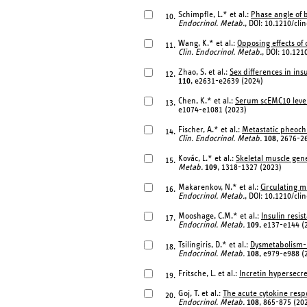
Schimpfle, L.* et al.:
Phase angle of b
10.
Endocrinol. Metab.
, DOI: 10.1210/cl
Wang, K.* et al.:
Opposing effects o
11.
Clin. Endocrinol. Metab.
, DOI: 10.12
Zhao, S. et al.:
Sex differences in in
12.
110
, e2631-e2639 (2024)
Chen, K.* et al.:
Serum scEMC10 levels
13.
e1074-e1081 (2023)
Fischer, A.* et al.:
Metastatic pheoch
14.
Clin. Endocrinol. Metab.
108
, 2676-2
Kovác, L.* et al.:
Skeletal muscle gen
15.
Metab.
109
, 1318-1327 (2023)
Makarenkov, N.* et al.:
Circulating m
16.
Endocrinol. Metab.
, DOI: 10.1210/cl
Mooshage, C.M.* et al.:
Insulin resis
17.
Endocrinol. Metab.
109
, e137-e144 (
Tsilingiris, D.* et al.:
Dysmetabolism-r
18.
Endocrinol. Metab.
108
, e979-e988 (
Fritsche, L. et al.:
Incretin hypersecre
19.
Goj, T. et al.:
The acute cytokine resp
20.
Endocrinol. Metab.
108
, 865-875 (20