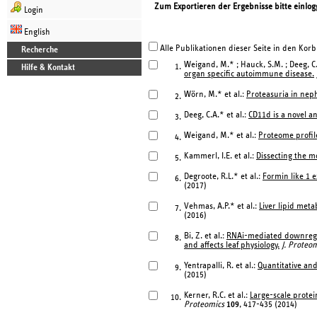
Zum Exportieren der Ergebnisse bitte einlog
Login
English
Alle Publikationen dieser Seite in den Korb
Recherche
Weigand, M.* ; Hauck, S.M. ; Deeg, C
1.
Hilfe & Kontakt
organ specific autoimmune disease.
Wörn, M.* et al.:
Proteasuria in nep
2.
Deeg, C.A.* et al.:
CD11d is a novel a
3.
Weigand, M.* et al.:
Proteome profile
4.
Kammerl, I.E. et al.:
Dissecting the m
5.
Degroote, R.L.* et al.:
Formin like 1 
6.
(2017)
Vehmas, A.P.* et al.:
Liver lipid meta
7.
(2016)
Bi, Z. et al.:
RNAi-mediated downregu
8.
and affects leaf physiology.
J. Proteo
Yentrapalli, R. et al.:
Quantitative and
9.
(2015)
Kerner, R.C. et al.:
Large-scale protei
10.
Proteomics
109
, 417-435 (2014)