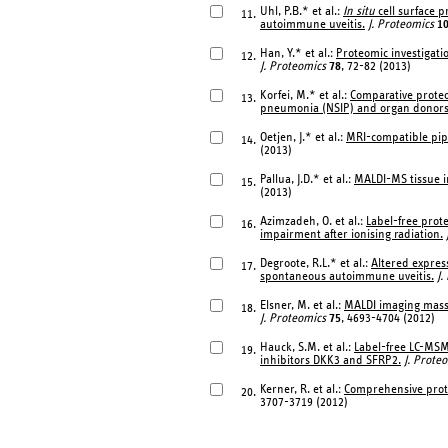
Uhl, P.B.* et al.:
In situ
cell surface p
11.
autoimmune uveitis.
J. Proteomics
1
Han, Y.* et al.:
Proteomic investigati
12.
J. Proteomics
78
, 72-82 (2013)
Korfei, M.* et al.:
Comparative proteom
13.
pneumonia (NSIP) and organ donors
Oetjen, J.* et al.:
MRI-compatible pip
14.
(2013)
Pallua, J.D.* et al.:
MALDI-MS tissue im
15.
(2013)
Azimzadeh, O. et al.:
Label-free prot
16.
impairment after ionising radiation.
Degroote, R.L.* et al.:
Altered express
17.
spontaneous autoimmune uveitis.
J.
Elsner, M. et al.:
MALDI imaging mass 
18.
J. Proteomics
75
, 4693-4704 (2012)
Hauck, S.M. et al.:
Label-free LC-MSMS
19.
inhibitors DKK3 and SFRP2.
J. Prote
Kerner, R. et al.:
Comprehensive prot
20.
3707-3719 (2012)