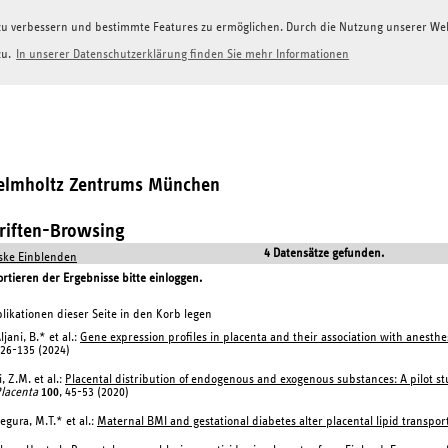
g zu verbessern und bestimmte Features zu ermöglichen. Durch die Nutzung unserer W
zu.
In unserer Datenschutzerklärung finden Sie mehr Informationen
Helmholtz Zentrums München
hriften-Browsing
4 Datensätze gefunden.
ke Einblenden
tieren der Ergebnisse bitte einloggen.
likationen dieser Seite in den Korb legen
ljani, B.* et al.:
Gene expression profiles in placenta and their association with anesth
26-135 (2024)
i, Z.M. et al.:
Placental distribution of endogenous and exogenous substances: A pilot st
lacenta
100
, 45-53 (2020)
egura, M.T.* et al.:
Maternal BMI and gestational diabetes alter placental lipid transpor