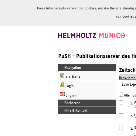
Diese Internetseite verwendet Cookies, um die Dienste ständi
von Cookies 
PuSH - Publikationsserver des 
Navigation
Zeitsc
Startseite
Browsemas
Zum Expor
Login
English
Alle Pub
A
Recherche
1.
1
Hilfe & Kontakt
L
2.
P
S
3.