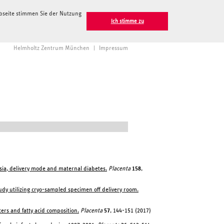
ebseite stimmen Sie der Nutzung
Ich stimme zu
Helmholtz Zentrum München
|
Impressum
esia, delivery mode and maternal diabetes.
Placenta
158
,
udy utilizing cryo-sampled specimen off delivery room.
ters and fatty acid composition.
Placenta
57
, 144-151 (2017)