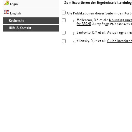
Zum Exportieren der Ergebnisse bitte einlog
Login
English
Alle Publikationen dieser Seite in den Korb
Mollereau, B.* et al.:
A burning quest
Recherche
1.
for BPAN?
Autophagy
19
, 3234-3239 
Hilfe & Kontakt
Santovito, D.* et al.:
Autophagy unlea
2.
Klionsky, D.J.* et al.:
Guidelines for t
3.