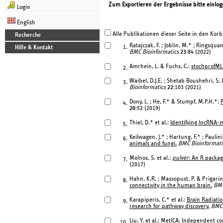
Zum Exportieren der Ergebnisse bitte einlog
Login
English
Alle Publikationen dieser Seite in den Korb
Recherche
Ratajczak, F. ; Joblin, M.* ; Ringsqu
1.
Hilfe & Kontakt
BMC Bioinformatics
23
:84 (2022)
Amrhein, L. & Fuchs, C.:
stochprofML:
2.
Waibel, D.J.E. ; Shetab Boushehri, S. 
3.
Bioinformatics
22
:103 (2021)
Dony, L. ; He, F.* & Stumpf, M.P.H.*:
4.
20
:52 (2019)
Thiel, D.* et al.:
Identifying lncRNA-
5.
Keilwagen, J.* ; Hartung, F.* ; Paulin
6.
animals and fungi.
BMC Bioinformati
Molnos, S. et al.:
pulver
: An R packag
7.
(2017)
Hahn, K.R. ; Massopust, P. & Prigari
8.
connectivity in the human brain.
BMC
Karapiperis, C.* et al.:
Brain Radiatio
9.
research for pathway discovery.
BMC 
Liu, Y. et al.:
MetICA: Independent co
10.