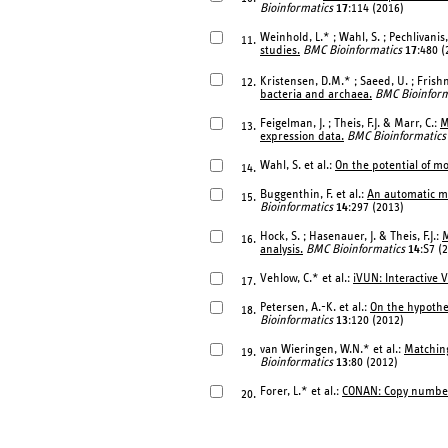
Bioinformatics
17
:114 (2016)
Weinhold, L.* ; Wahl, S. ; Pechlivani
11.
studies.
BMC Bioinformatics
17
:480 (
Kristensen, D.M.* ; Saeed, U. ; Frish
12.
bacteria and archaea.
BMC Bioinform
Feigelman, J. ; Theis, F.J. & Marr, C.:
M
13.
expression data.
BMC Bioinformatics
Wahl, S. et al.:
On the potential of m
14.
Buggenthin, F. et al.:
An automatic me
15.
Bioinformatics
14
:297 (2013)
Hock, S. ; Hasenauer, J. & Theis, F.J.:
M
16.
analysis.
BMC Bioinformatics
14
:S7 (
Vehlow, C.* et al.:
iVUN: Interactive 
17.
Petersen, A.-K. et al.:
On the hypothe
18.
Bioinformatics
13
:120 (2012)
van Wieringen, W.N.* et al.:
Matching
19.
Bioinformatics
13
:80 (2012)
Forer, L.* et al.:
CONAN: Copy number 
20.