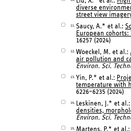
Liu, X.* et al.:
High
diverse environme
street view imager
Saucy, A.* et al.:
S
11.
European cohorts:
16257 (2024)
Woeckel, M. et al.:
12.
air pollution and 
Environ. Sci. Techn
Yin, P.* et al.:
Proj
13.
temperature with hi
6226–6235 (2024)
Leskinen, J.* et al.
14.
densities, morpholo
Environ. Sci. Techn
Martens, P.* et al.
15.