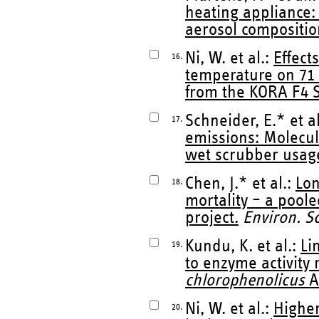
heating appliance:
aerosol compositio
Ni, W. et al.:
Effect
16.
temperature on 71 
from the KORA F4 S
Schneider, E.* et a
17.
emissions: Molecul
wet scrubber usag
Chen, J.* et al.:
Lon
18.
mortality – a pool
project.
Environ. Sc
Kundu, K. et al.:
Li
19.
to enzyme activity
chlorophenolicus
A
Ni, W. et al.:
Higher
20.