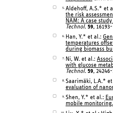
Aldehoff, A.S.* et a
5.
the risk assessmen
NAM: A case study 
Technol.
59
, 16193-
Han, Y.* et al.:
Gen
6.
temperatures offse
during biomass bu
Ni, W. et al.:
Associ
7.
with glucose metab
Technol.
59
, 24246-
Saarimäki, L.A.* et
8.
evaluation of nano
Shen, Y.* et al.:
Eur
9.
mobile monitoring.
10.