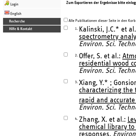
Zum Exportieren der Ergebnisse bitte einlog
Login
English
Alle Publikationen dieser Seite in den Korb
Recherche
Kalinski, J.C.* et al
1.
Hilfe & Kontakt
spectrometry analys
Environ. Sci. Techn
Offer, S. et al.:
Atmo
2.
residential wood c
Environ. Sci. Techn
Xiang, Y.* ; Gonsio
3.
characterizing the 
rapid and accurat
Environ. Sci. Techn
Zhang, X. et al.:
Le
4.
chemical library to
responses.
Environ.