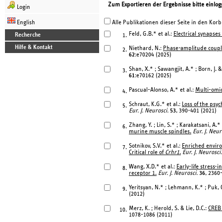
Zum Exportieren der Ergebnisse bitte einlog
Login
English
Alle Publikationen dieser Seite in den Korb
Feld, G.B.* et al.:
Electrical synapse
Recherche
1.
Hilfe & Kontakt
Niethard, N.:
Phase-amplitude coupli
2.
62
:e70204 (2025)
Shan, X.* ; Sawangjit, A.* ; Born, J. 
3.
61
:e70162 (2025)
Pascual-Alonso, A.* et al.:
Multi-omi
4.
Schraut, K.G.* et al.:
Loss of the psy
5.
Eur. J. Neurosci.
53
, 390-401 (2021)
Zhang, Y. ; Lin, S.* ; Karakatsani, A.
6.
murine muscle spindles.
Eur. J. Neur
Sotnikov, S.V.* et al.:
Enriched enviro
7.
Critical role of
Crhr1
.
Eur. J. Neurosci.
Wang, X.D.* et al.:
Early-life stress-
8.
receptor 1.
Eur. J. Neurosci.
36
, 2360
Yeritsyan, N.* ; Lehmann, K.* ; Puk, O
9.
(2012)
Merz, K. ; Herold, S. & Lie, D.C.:
CREB 
10.
1078-1086 (2011)