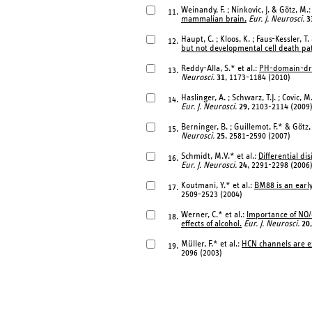
Weinandy, F. ; Ninkovic, J. & Götz, M.
11.
mammalian brain.
Eur. J. Neurosci.
3
Haupt, C. ; Kloos, K. ; Faus-Kessler, T
12.
but not developmental cell death pa
Reddy-Alla, S.* et al.:
PH-domain-drive
13.
Neurosci.
31
, 1173-1184 (2010)
Haslinger, A. ; Schwarz, T.J. ; Covic, M
14.
Eur. J. Neurosci.
29
, 2103-2114 (2009
Berninger, B. ; Guillemot, F.* & Götz
15.
Neurosci.
25
, 2581-2590 (2007)
Schmidt, M.V.* et al.:
Differential di
16.
Eur. J. Neurosci.
24
, 2291-2298 (2006
Koutmani, Y.* et al.:
BM88 is an early
17.
2509-2523 (2004)
Werner, C.* et al.:
Importance of NO/
18.
effects of alcohol.
Eur. J. Neurosci.
20
Müller, F.* et al.:
HCN channels are exp
19.
2096 (2003)