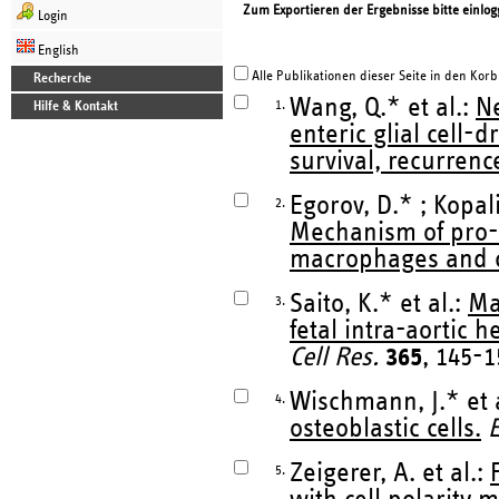
Zum Exportieren der Ergebnisse bitte einlog
Login
English
Alle Publikationen dieser Seite in den Korb
Recherche
Wang, Q.* et al.:
Ne
1.
Hilfe & Kontakt
enteric glial cell-
survival, recurren
Egorov, D.* ; Kopali
2.
Mechanism of pro-M
macrophages and c
Saito, K.* et al.:
Ma
3.
fetal intra-aortic 
Cell Res.
365
, 145-1
Wischmann, J.* et 
4.
osteoblastic cells.
E
Zeigerer, A. et al.:
5.