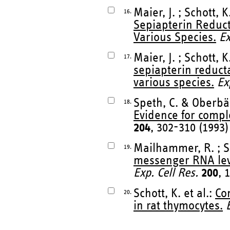
Maier, J. ; Schott, K
16.
Sepiapterin Reduct
Various Species.
Ex
Maier, J. ; Schott, K
17.
sepiapterin reduct
various species.
Ex
Speth, C. & Oberbä
18.
Evidence for compl
204
, 302-310 (1993)
Mailhammer, R. ; Sz
19.
messenger RNA level
Exp. Cell Res.
200
, 
Schott, K. et al.:
Co
20.
in rat thymocytes.