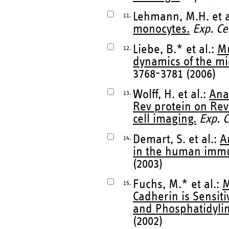
Lehmann, M.H. et a
11.
monocytes.
Exp. Ce
Liebe, B.* et al.:
Mu
12.
dynamics of the m
3768-3781 (2006)
Wolff, H. et al.:
Anal
13.
Rev protein on Rev
cell imaging.
Exp. C
Demart, S. et al.:
A
14.
in the human immu
(2003)
Fuchs, M.* et al.:
M
15.
Cadherin is Sensit
and Phosphatidylino
(2002)