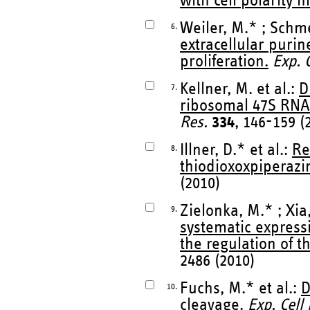
with cell polarity 
Weiler, M.* ; Schm
6.
extracellular purin
proliferation.
Exp. C
Kellner, M. et al.:
D
7.
ribosomal 47S RNA
Res.
334
, 146-159 (
Illner, D.* et al.:
Re
8.
thiodioxoxpiperazi
(2010)
Zielonka, M.* ; Xia,
9.
systematic express
the regulation of 
2486 (2010)
Fuchs, M.* et al.:
D
10.
cleavage.
Exp. Cell 