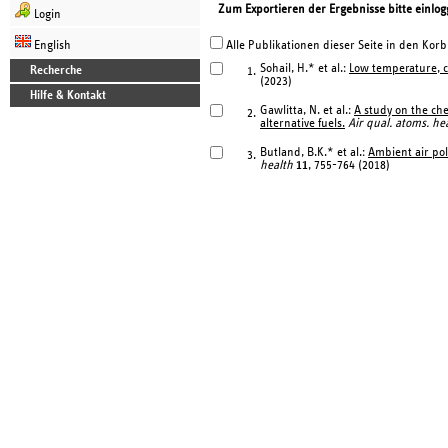
Zum Exportieren der Ergebnisse bitte einlog
Login
English
Alle Publikationen dieser Seite in den Korb
Sohail, H.* et al.:
Low temperature, co
Recherche
1.
(2023)
Hilfe & Kontakt
Gawlitta, N. et al.:
A study on the che
2.
alternative fuels.
Air qual. atoms. he
Butland, B.K.* et al.:
Ambient air pol
3.
health
11
, 755-764 (2018)