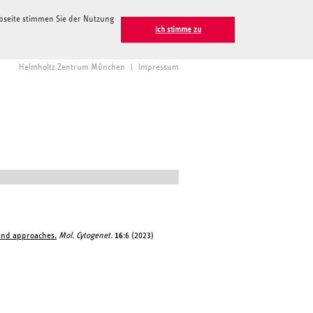
ebseite stimmen Sie der Nutzung
Ich stimme zu
Helmholtz Zentrum München
|
Impressum
 and approaches.
Mol. Cytogenet.
16
:6 (2023)