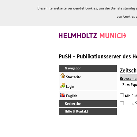
Diese Internetseite verwendet Cookies, um die Dienste ständi
von Cookies 
PuSH - Publikationsserver des 
Navigation
Zeitsc
Startseite
Browsemas
Zum Expor
Login
English
Alle Pub
S
Recherche
1.
Hilfe & Kontakt