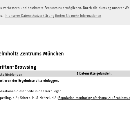
g zu verbessern und bestimmte Features zu ermöglichen. Durch die Nutzung unserer W
zu.
In unserer Datenschutzerklärung finden Sie mehr Informationen
Helmholtz Zentrums München
hriften-Browsing
1 Datensätze gefunden.
ke Einblenden
tieren der Ergebnisse bitte einloggen.
likationen dieser Seite in den Korb legen
perling, K.* ; Scherb, H. & Neitzel, H.*:
Population monitoring of trisomy 21: Problems