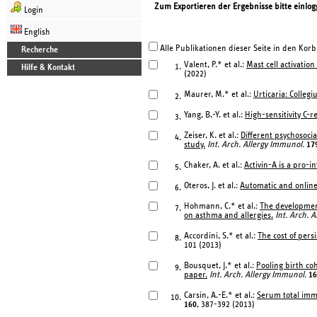
Zum Exportieren der Ergebnisse bitte einlog
Login
English
Alle Publikationen dieser Seite in den Korb
Recherche
Valent, P.* et al.:
Mast cell activatio
1.
Hilfe & Kontakt
(2022)
Maurer, M.* et al.:
Urticaria: Colleg
2.
Yang, B.-Y. et al.:
High-sensitivity C-
3.
Zeiser, K. et al.:
Different psychosocia
4.
study.
Int. Arch. Allergy Immunol.
17
Chaker, A. et al.:
Activin-A is a pro-
5.
Oteros, J. et al.:
Automatic and online
6.
Hohmann, C.* et al.:
The development
7.
on asthma and allergies.
Int. Arch. 
Accordini, S.* et al.:
The cost of pers
8.
101 (2013)
Bousquet, J.* et al.:
Pooling birth co
9.
paper.
Int. Arch. Allergy Immunol.
16
Carsin, A.-E.* et al.:
Serum total immu
10.
160
, 387-392 (2013)