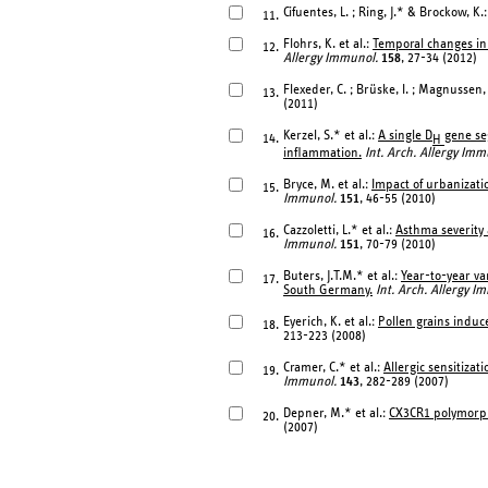
Cifuentes, L. ; Ring, J.* & Brockow, K.
11.
Flohrs, K. et al.:
Temporal changes in 
12.
Allergy Immunol.
158
, 27-34 (2012)
Flexeder, C. ; Brüske, I. ; Magnussen,
13.
(2011)
Kerzel, S.* et al.:
A single D
gene se
14.
H
inflammation.
Int. Arch. Allergy Imm
Bryce, M. et al.:
Impact of urbanizati
15.
Immunol.
151
, 46-55 (2010)
Cazzoletti, L.* et al.:
Asthma severity 
16.
Immunol.
151
, 70-79 (2010)
Buters, J.T.M.* et al.:
Year-to-year va
17.
South Germany.
Int. Arch. Allergy I
Eyerich, K. et al.:
Pollen grains indu
18.
213-223 (2008)
Cramer, C.* et al.:
Allergic sensitiza
19.
Immunol.
143
, 282-289 (2007)
Depner, M.* et al.:
CX3CR1 polymorph
20.
(2007)