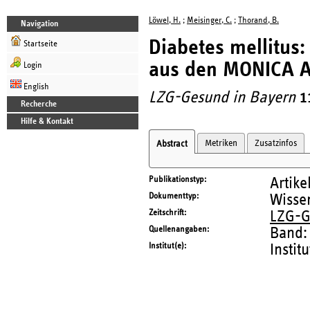
Löwel, H.
;
Meisinger, C.
;
Thorand, B.
Navigation
Diabetes mellitus:
Startseite
aus den MONICA Au
Login
English
LZG-Gesund in Bayern
1
Recherche
Hilfe & Kontakt
Metriken
Zusatzinfos
Abstract
Publikationstyp
Artike
Dokumenttyp
Wissen
Zeitschrift
LZG-G
Quellenangaben
Band:
Institut(e)
Instit